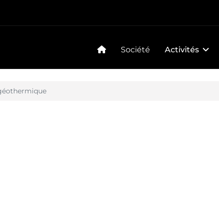
Société
Activités
géothermique