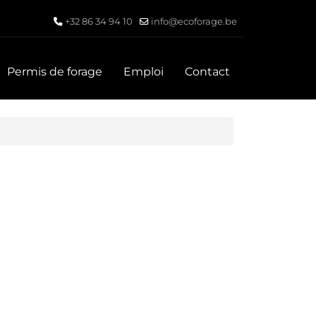
+32 86 34 94 10
info@ecoforage.be
Permis de forage
Emploi
Contact